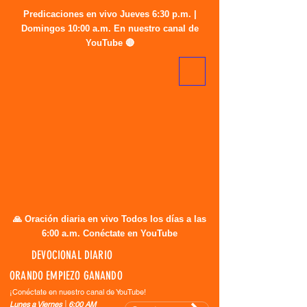
Predicaciones en vivo Jueves 6:30 p.m. |
Domingos 10:00 a.m. En nuestro canal de
YouTube 🔴
🙏 Oración diaria en vivo Todos los días a las
6:00 a.m. Conéctate en YouTube
DEVOCIONAL DIARIO
ORANDO EMPIEZO GANANDO
¡Conéctate en nuestro canal de YouTube!
Lunes a Viernes │6:00 AM