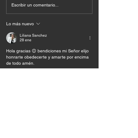
Escribir un comentario...
Lo más nuevo
Liliana Sanchez
28 ene
Hola gracias 😊 bendiciones mi Señor elijo 
honrarte obedecerte y amarte por encima 
de todo amén.
Me gusta
Reaccionar
Julieth Cuadrado
28 ene
Amén. Un corazón agradecido quiero tener 
siempre para ti mi amado Dios. Gracias por 
recordarme que cada mañana tu 
misericordia es más grande que tu justicia. 
Me gusta
Reaccionar