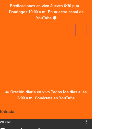
Predicaciones en vivo Jueves 6:30 p.m. |
Domingos 10:00 a.m. En nuestro canal de
YouTube 🔴
🙏 Oración diaria en vivo Todos los días a las
6:00 a.m. Conéctate en YouTube
Entrada
28 ene