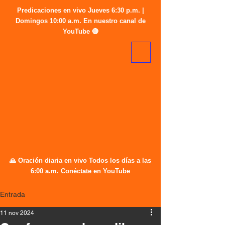
Predicaciones en vivo Jueves 6:30 p.m. |
Domingos 10:00 a.m. En nuestro canal de
YouTube 🔴
🙏 Oración diaria en vivo Todos los días a las
6:00 a.m. Conéctate en YouTube
Entrada
11 nov 2024