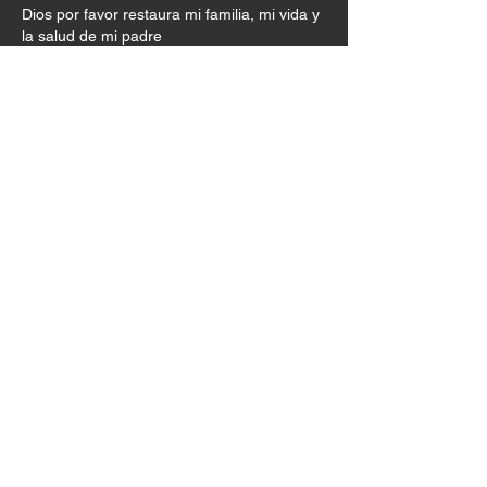
Dios por favor restaura mi familia, mi vida y 
la salud de mi padre 
Me gusta
Reaccionar
RUBY ANABEL Ceron
11 oct 2024
Gracias Dios por seguir haciendo tu obra 
restauradora en mí.  Ayúdame  a ser 
paciente en el proceso 
Me gusta
Reaccionar
Maria Gloria Mosquera Caicedo
10 oct 2024
Amén 
Me gusta
Reaccionar
Lina Maria Carvajal Mosquera