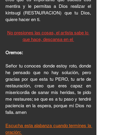
mentira y le permitas a Dios realizar el 
kintsugi (RESTAURACION) que tu Dios, 
quiere hacer en ti. 
No presiones las cosas, el artista sabe lo 
que hace, descansa en el 
Oremos:
Señor tu conoces donde estoy roto, donde 
he pensado que no hay solución, pero 
gracias por que esta tu PERO, tu arte de 
restauración, creo que eres capaz en 
misericordia de sanar mis heridas, te pido 
me restaures; se que es a tu paso y tendré 
paciencia en la espera, porque mi Dios no 
falla. amen 
Escucha esta alabanza cuando termines la 
oración: 