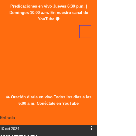
Predicaciones en vivo Jueves 6:30 p.m. |
Domingos 10:00 a.m. En nuestro canal de
YouTube 🔴
🙏 Oración diaria en vivo Todos los días a las
6:00 a.m. Conéctate en YouTube
Entrada
10 oct 2024