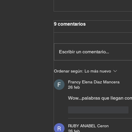
9 comentarios
Escribir un comentario...
Cuando Dios cambia tu
Ordenar según:
Lo más nuevo
nombre antes de cambiar tu
vida
Francy Elena Diaz Mancera
26 feb
Wow...palabras que llegan com
Me gusta
Reaccionar
RUBY ANABEL Ceron
26 feb