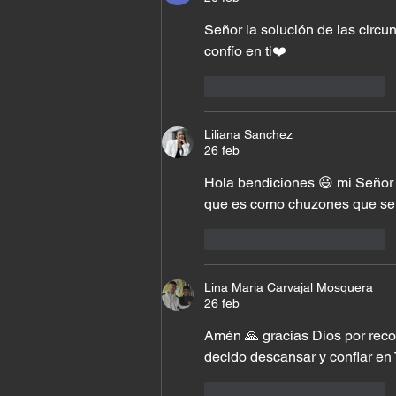
Señor la solución de las circu
confío en ti❤️
Me gusta
Reaccionar
Liliana Sanchez
26 feb
Hola bendiciones 😃 mi Señor 
que es como chuzones que se
Me gusta
Reaccionar
Lina Maria Carvajal Mosquera
26 feb
Amén 🙏 gracias Dios por recor
decido descansar y confiar en 
Me gusta
Reaccionar