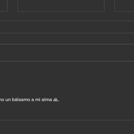
El costo de querer quedar
Cuan
bien con todos
esta
o un bálsamo a mi alma 🙏. 