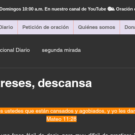
| Domingos 10:00 a.m. En nuestro canal de YouTube 🔴
🙏 Oración 
Diario
Petición de oración
Quiénes somos
Don
cional Diario
segunda mirada
treses, descansa
s ustedes que están cansados y agobiados, y yo les dar
Mateo 11:28