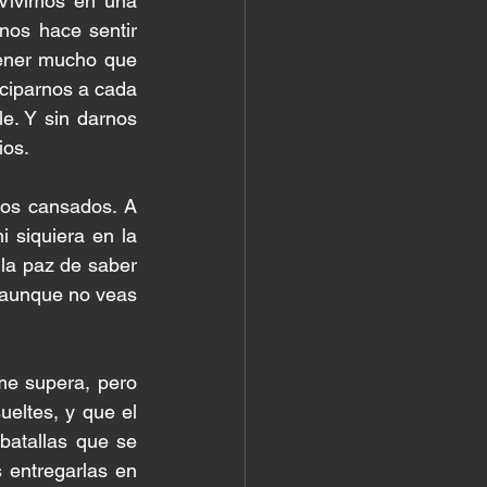
 Vivimos en una 
nos hace sentir 
ener mucho que 
ciparnos a cada 
e. Y sin darnos 
ios.
los cansados. A 
siquiera en la 
la paz de saber 
 aunque no veas 
me supera, pero 
eltes, y que el 
atallas que se 
 entregarlas en 