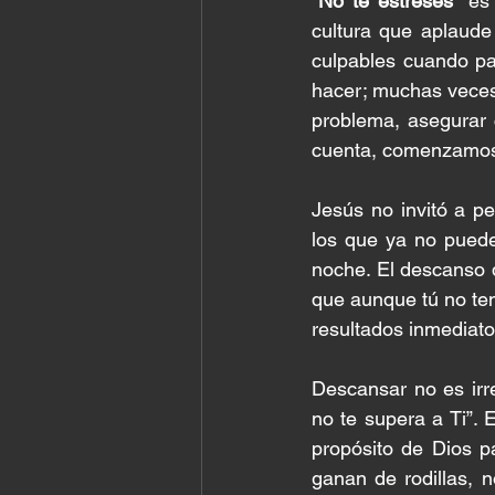
“No te estreses”
 es 
cultura que aplaude 
culpables cuando pa
hacer; muchas veces 
problema, asegurar c
cuenta, comenzamos 
Jesús no invitó a pe
los que ya no puede
noche. El descanso q
que aunque tú no ten
resultados inmediatos
Descansar no es irre
no te supera a Ti”.
propósito de Dios p
ganan de rodillas, 