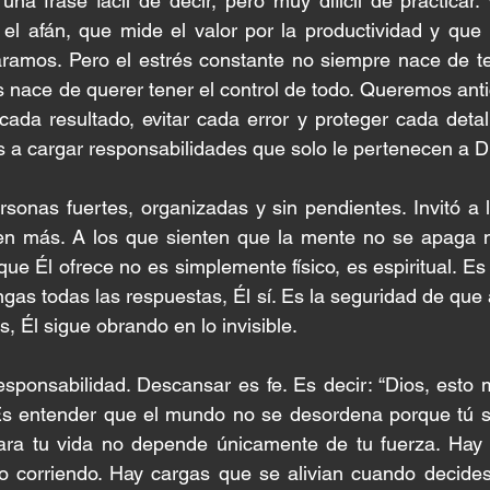
una frase fácil de decir, pero muy difícil de practicar.
el afán, que mide el valor por la productividad y que 
ramos. Pero el estrés constante no siempre nace de t
nace de querer tener el control de todo. Queremos anti
ada resultado, evitar cada error y proteger cada detall
a cargar responsabilidades que solo le pertenecen a D
rsonas fuertes, organizadas y sin pendientes. Invitó a 
n más. A los que sienten que la mente no se apaga ni 
ue Él ofrece no es simplemente físico, es espiritual. Es 
gas todas las respuestas, Él sí. Es la seguridad de que
, Él sigue obrando en lo invisible.
sponsabilidad. Descansar es fe. Es decir: “Dios, esto 
 Es entender que el mundo no se desordena porque tú su
ara tu vida no depende únicamente de tu fuerza. Hay b
no corriendo. Hay cargas que se alivian cuando decides