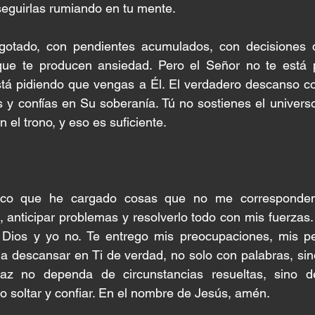
seguirlas rumiando en tu mente.
gotado, con pendientes acumulados, con decisiones 
que te producen ansiedad. Pero el Señor no te está p
está pidiendo que vengas a Él. El verdadero descanso c
s y confías en Su soberanía. Tú no sostienes el universo
n el trono, y eso es suficiente.
zco que he cargado cosas que no me corresponden.
s, anticipar problemas y resolverlo todo con mis fuerzas
 Dios y yo no. Te entrego mis preocupaciones, mis pe
 descansar en Ti de verdad, no solo con palabras, sino
z no dependa de circunstancias resueltas, sino de
o soltar y confiar. En el nombre de Jesús, amén.