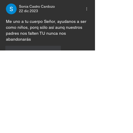
Sonia Castro Cardozo
22 dic 2023
Me uno a tu cuerpo Señor, ayudanos a ser 
como niños, porq sólo así aunq nuestros 
padres nos falten TU nunca nos 
abandonarás 
Me gusta
Reaccionar
RUBY ANABEL Ceron
22 dic 2023
Me acerco a Jesús  como niña libre de 
prevenciones y apariencias, de él recibo el 
toque auténtico que me da seguridad, 
felicidad, paz y tranquilidad. Te amo Señor, 
gracias por estas palabras de bendición 
para mi vida con ese toque especial que 
les das.
Me gusta
Reaccionar