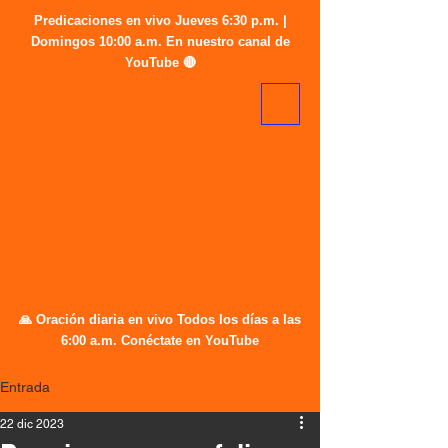
Predicaciones en vivo Jueves 6:30 p.m. |
Domingos 10:00 a.m. En nuestro canal de
YouTube 🔴
🙏 Oración diaria en vivo Todos los días a las
6:00 a.m. Conéctate en YouTube
Entrada
22 dic 2023