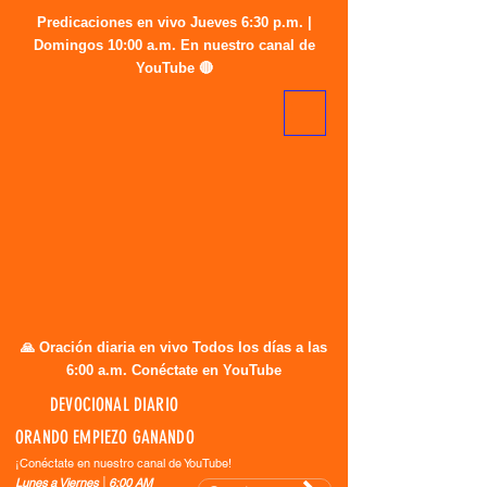
Predicaciones en vivo Jueves 6:30 p.m. |
Domingos 10:00 a.m. En nuestro canal de
YouTube 🔴
🙏 Oración diaria en vivo Todos los días a las
6:00 a.m. Conéctate en YouTube
DEVOCIONAL DIARIO
ORANDO EMPIEZO GANANDO
¡Conéctate en nuestro canal de YouTube!
Lunes a Viernes │6:00 AM