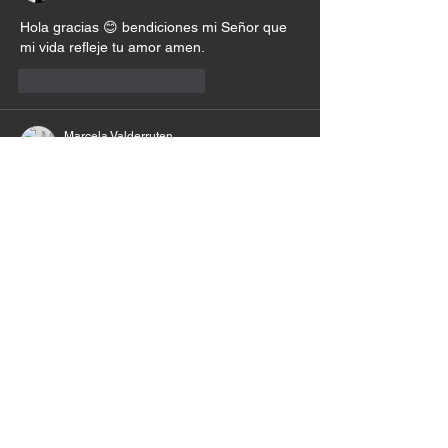
Hola gracias 😊 bendiciones mi Señor que 
mi vida refleje tu amor amen.
Me gusta
Reaccionar
Marcela Valderruten
30 ago 2025
Amen amen amen ✝️🎁♥️
Me gusta
Reaccionar
Adriana Malagon
30 ago 2025
Señor ayudame a que mi vida sea 
testimonio de tu amor 🙏🏻🙏🏻
Me gusta
Reaccionar
RUBY ANABEL Ceron