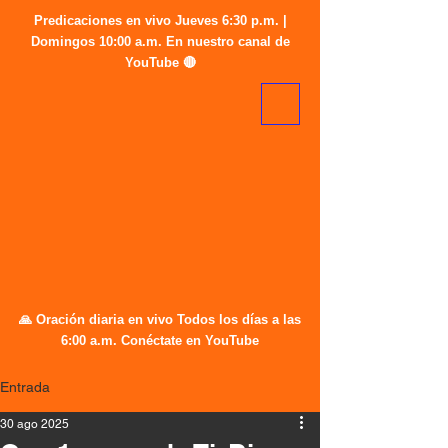
Predicaciones en vivo Jueves 6:30 p.m. |
Domingos 10:00 a.m. En nuestro canal de
YouTube 🔴
🙏 Oración diaria en vivo Todos los días a las
6:00 a.m. Conéctate en YouTube
Entrada
30 ago 2025