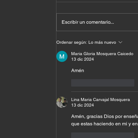
Escribir un comentario...
El costo de querer quedar
Ordenar según:
Lo más nuevo
bien con todos
Maria Gloria Mosquera Caicedo
13 dic 2024
Amén 
Me gusta
Reaccionar
Lina Maria Carvajal Mosquera
13 dic 2024
Amén, gracias Dios por enseña
que estas haciendo en mi y en 
Me gusta
Reaccionar