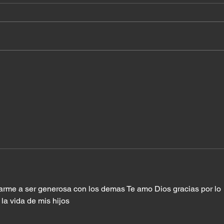
¿A q
Cuando el milagro ya
estaba en tu casa
rme a ser generosa con los demas Te amo Dios gracias por lo 
la vida de mis hijos