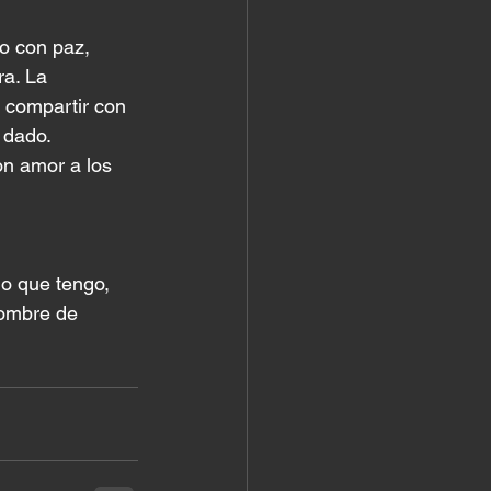
o con paz, 
a. La 
 compartir con 
 dado.
on amor a los 
o que tengo, 
nombre de 