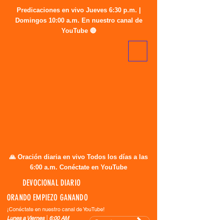
Predicaciones en vivo Jueves 6:30 p.m. |
Domingos 10:00 a.m. En nuestro canal de
YouTube 🔴
🙏 Oración diaria en vivo Todos los días a las
6:00 a.m. Conéctate en YouTube
DEVOCIONAL DIARIO
ORANDO EMPIEZO GANANDO
¡Conéctate en nuestro canal de YouTube!
Lunes a Viernes │6:00 AM