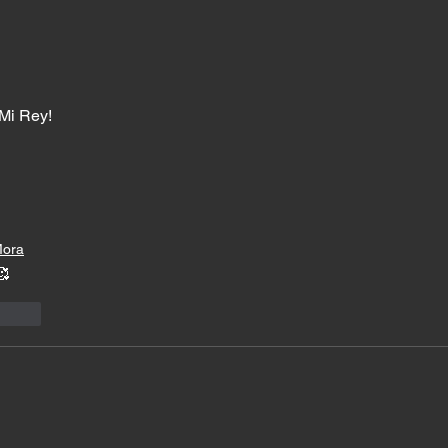
Lo simple también glorifica
a Dios
 Mi Rey! 
Mora
🥰
cionar