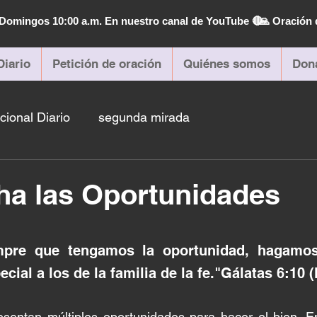
| Domingos 10:00 a.m. En nuestro canal de YouTube 🔴
🙏 Oración 
Diario
Petición de oración
Quiénes somos
Don
cional Diario
segunda mirada
ha las Oportunidades
mpre que tengamos la oportunidad, hagamos
ecial a los de la familia de la fe."Gálatas 6:10 (
sentan múltiples oportunidades para hacer el bien. En 