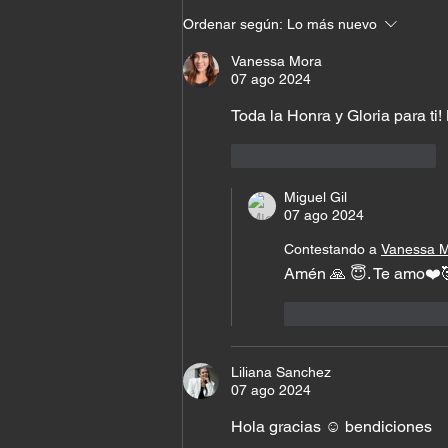
¿A quién estás siguiendo?
Ordenar según:
Lo más nuevo
Vanessa Mora
07 ago 2024
Toda la Honra y Gloria para ti!
Me gusta
Reaccionar
Miguel Gil
07 ago 2024
Contestando a
Vanessa 
Amén 🙏 😇. Te amo❤️
Me gusta
Reac
Liliana Sanchez
07 ago 2024
Hola gracias ☺️ bendiciones 