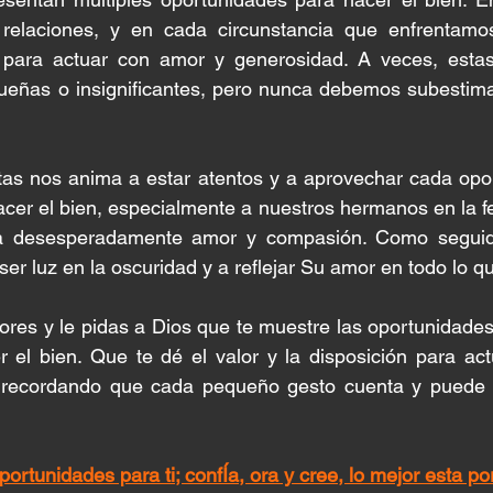
 relaciones, y en cada circunstancia que enfrentamo
para actuar con amor y generosidad. A veces, estas
eñas o insignificantes, pero nunca debemos subestimar
atas nos anima a estar atentos y a aprovechar cada opo
cer el bien, especialmente a nuestros hermanos en la fe
 desesperadamente amor y compasión. Como seguidor
er luz en la oscuridad y a reflejar Su amor en todo lo 
ores y le pidas a Dios que te muestre las oportunidades 
r el bien. Que te dé el valor y la disposición para ac
, recordando que cada pequeño gesto cuenta y puede 
portunidades para ti; confÍa, ora y cree, lo mejor esta 