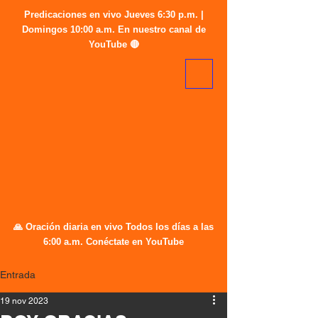
Predicaciones en vivo Jueves 6:30 p.m. |
Domingos 10:00 a.m. En nuestro canal de
YouTube 🔴
🙏 Oración diaria en vivo Todos los días a las
6:00 a.m. Conéctate en YouTube
Entrada
19 nov 2023