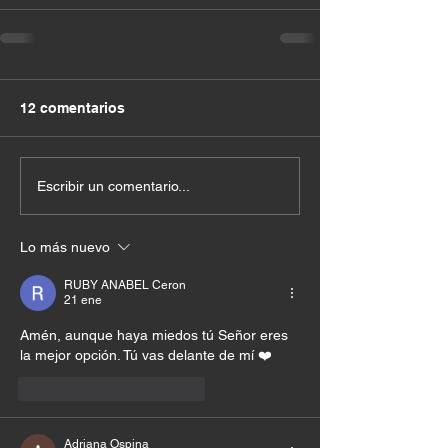
12 comentarios
Escribir un comentario...
Lo más nuevo
RUBY ANABEL Ceron
21 ene
Amén, aunque haya miedos tú Señor eres 
la mejor opción. Tú vas delante de mí ❤️
Me gusta
Reaccionar
Adriana Ospina