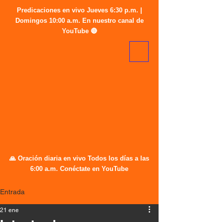
Predicaciones en vivo Jueves 6:30 p.m. |
Domingos 10:00 a.m. En nuestro canal de
YouTube 🔴
🙏 Oración diaria en vivo Todos los días a las
6:00 a.m. Conéctate en YouTube
Entrada
21 ene