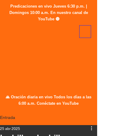
Predicaciones en vivo Jueves 6:30 p.m. |
Domingos 10:00 a.m. En nuestro canal de
YouTube 🔴
🙏 Oración diaria en vivo Todos los días a las
6:00 a.m. Conéctate en YouTube
Entrada
25 abr 2025