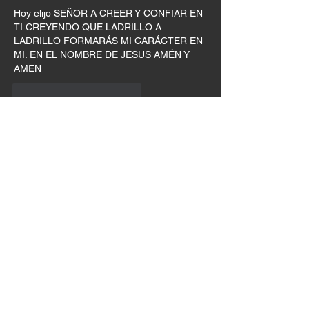
Hoy elijo SEÑOR A CREER Y CONFIAR EN 
TI CREYENDO QUE LADRILLO A 
LADRILLO FORMARÁS MI CARÁCTER EN 
MI. EN EL NOMBRE DE JESUS AMÉN Y 
AMEN
Me gusta
Reaccionar
Jimmy Hernández
25 abr 2025
Amén.  En tus manos Señor🙌👣👣
Me gusta
Reaccionar
Adriana Ospina
25 abr 2025
Amén 
Me gusta
Reaccionar