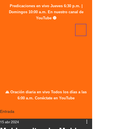
Predicaciones en vivo Jueves 6:30 p.m. |
Domingos 10:00 a.m. En nuestro canal de
YouTube 🔴
🙏 Oración diaria en vivo Todos los días a las
6:00 a.m. Conéctate en YouTube
Entrada
15 abr 2024