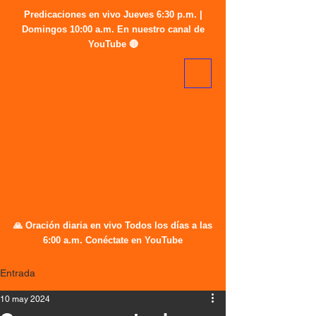
Predicaciones en vivo Jueves 6:30 p.m. |
Domingos 10:00 a.m. En nuestro canal de
YouTube 🔴
🙏 Oración diaria en vivo Todos los días a las
6:00 a.m. Conéctate en YouTube
Entrada
10 may 2024