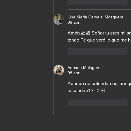
Me gusta
Reaccionar
Lina Maria Carvajal Mosquera
08 abr
Amén 🙏🏼 Señor tu eres mi sal
tengo Fé que veré lo que me h
Me gusta
Reaccionar
Adriana Malagon
08 abr
Aunque no entendamos, aunque
tu senda 🙏🏻🙏🏻
Me gusta
Reaccionar