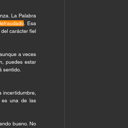
nza. La Palabra 
defraudado
. Esa 
l carácter fiel 
, aunque a veces 
n, puedes estar 
á sentido.
 incertidumbre, 
 es una de las 
iendo bueno. No 