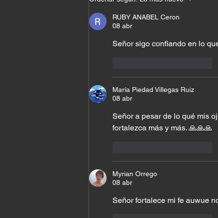
bien con todos
RUBY ANABEL Ceron
08 abr
Señor sigo confiando en lo que
Me gusta
Reaccionar
María Piedad Villegas Ruiz
08 abr
Señor a pesar de lo qué mis o
fortalezca más y más. 🙏🙏🙏
Me gusta
Reaccionar
Myrian Orrego
08 abr
Señor fortalece mi fe auwue n