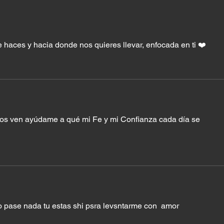
estaba en tu casa
 haces y hacia donde nos quieres llevar, enfocada en ti ❤️
jos ven ayúdame a qué mi Fe y mi Confianza cada día se 
o pase nada tu estas shi psra levsntarme con  amor