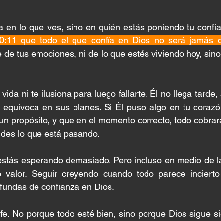
a en lo que ves, sino en quién estás poniendo tu confia
:11 que todo el que confía en Dios no será jamás 
e tus emociones, ni de lo que estés viviendo hoy, sino de
vida ni te ilusiona para luego fallarte. Él no llega tarde
e equivoca en sus planes. Si Él puso algo en tu corazó
un propósito, y que en el momento correcto, todo cobrar
ndes lo que está pasando. 
estás esperando demasiado. Pero incluso en medio de la
o valor. Seguir creyendo cuando todo parece incierto
fundas de confianza en Dios.
fe. No porque todo esté bien, sino porque Dios sigue s