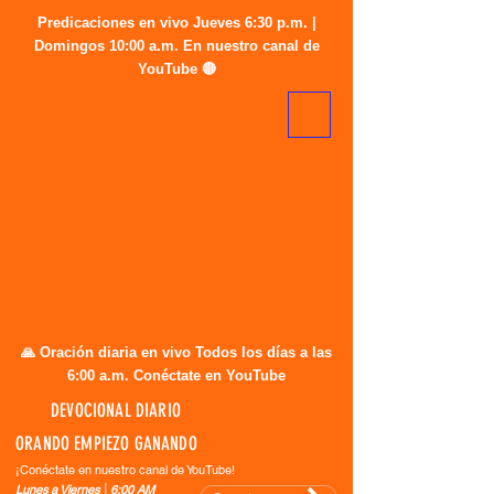
Predicaciones en vivo Jueves 6:30 p.m. |
Domingos 10:00 a.m. En nuestro canal de
YouTube 🔴
🙏 Oración diaria en vivo Todos los días a las
6:00 a.m. Conéctate en YouTube
DEVOCIONAL DIARIO
ORANDO EMPIEZO GANANDO
¡Conéctate en nuestro canal de YouTube!
Lunes a Viernes │6:00 AM