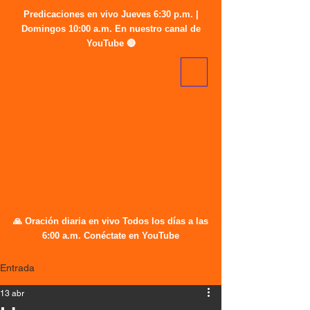
Predicaciones en vivo Jueves 6:30 p.m. |
Domingos 10:00 a.m. En nuestro canal de
YouTube 🔴
🙏 Oración diaria en vivo Todos los días a las
6:00 a.m. Conéctate en YouTube
Entrada
13 abr