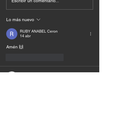
Escribir un comentario...
Lo más nuevo
RUBY ANABEL Ceron
14 abr
Amén 🙌
Me gusta
Reaccionar
Marcela Valderruten
14 abr
Amen amen amen✝️🎁♥️
Me gusta
Reaccionar
Lina Maria Carvajal Mosquera
13 abr
Amén 🙏🏼 