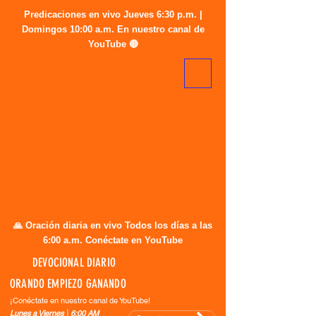
Predicaciones en vivo Jueves 6:30 p.m. |
Domingos 10:00 a.m. En nuestro canal de
YouTube 🔴
🙏 Oración diaria en vivo Todos los días a las
6:00 a.m. Conéctate en YouTube
DEVOCIONAL DIARIO
ORANDO EMPIEZO GANANDO
¡Conéctate en nuestro canal de YouTube!
Lunes a Viernes │6:00 AM