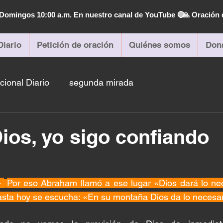
| Domingos 10:00 a.m. En nuestro canal de YouTube 🔴
🙏 Oración 
Diario
Petición de oración
Quiénes somos
Don
cional Diario
segunda mirada
ios, yo sigo confiando
 
Por eso Abraham llamó a ese lugar «Dios dará lo nece
asta hoy se escucha: «En su montaña Dios da lo necesar