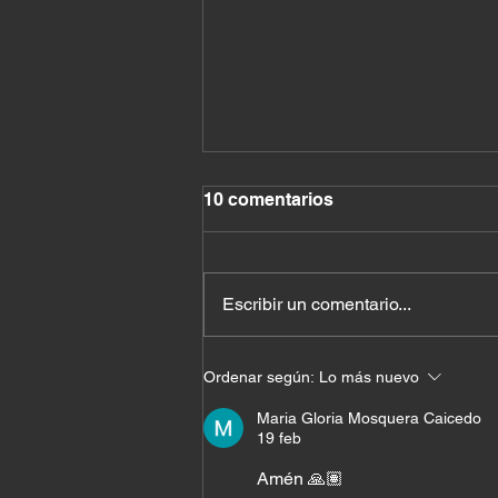
10 comentarios
Escribir un comentario...
Cuando el milagro ya
Ordenar según:
Lo más nuevo
estaba en tu casa
Maria Gloria Mosquera Caicedo
19 feb
Amén 🙏🏽 