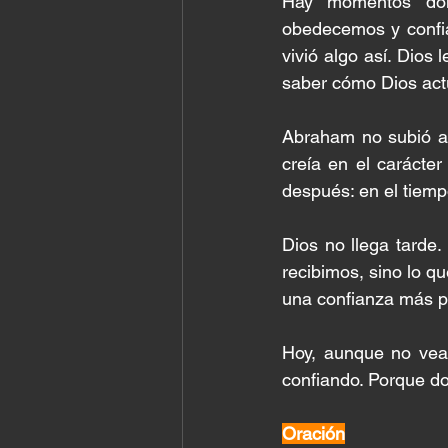
Hay momentos don
obedecemos y confia
vivió algo así. Dios
saber cómo Dios act
Abraham no subió al
creía en el carácte
después: en el tiemp
Dios no llega tarde.
recibimos, sino lo q
una confianza más p
Hoy, aunque no veas
confiando. Porque do
Oración