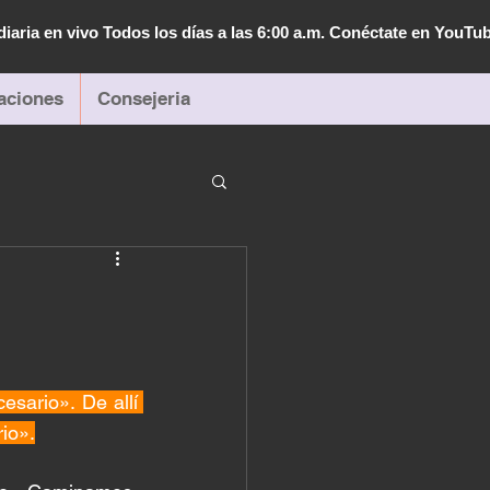
diaria en vivo Todos los días a las 6:00 a.m. Conéctate en YouTu
aciones
Consejeria
sario». De allí 
io».