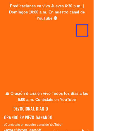
Predicaciones en vivo Jueves 6:30 p.m. |
Domingos 10:00 a.m. En nuestro canal de
YouTube 🔴
🙏 Oración diaria en vivo Todos los días a las
6:00 a.m. Conéctate en YouTube
DEVOCIONAL DIARIO
ORANDO EMPIEZO GANANDO
¡Conéctate en nuestro canal de YouTube!
Lunes a Viernes │6:00 AM